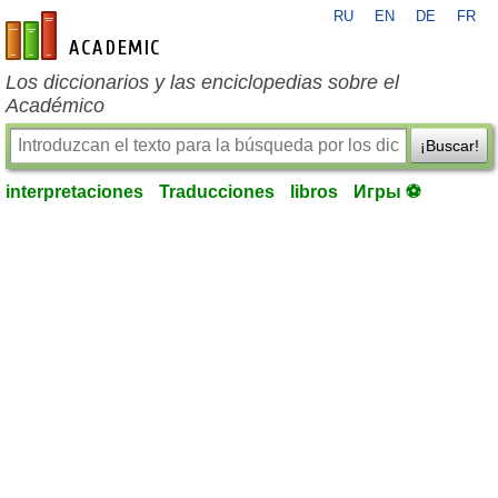
RU
EN
DE
FR
es-academic.com
Los diccionarios y las enciclopedias sobre el
Académico
¡Buscar!
interpretaciones
Traducciones
libros
Игры ⚽