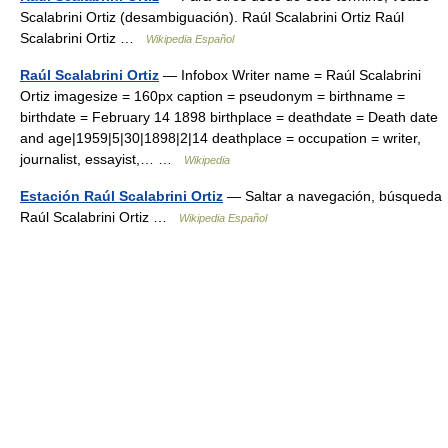
Scalabrini Ortiz (desambiguación). Raúl Scalabrini Ortiz Raúl
Scalabrini Ortiz …
Wikipedia Español
Raúl Scalabrini Ortiz
— Infobox Writer name = Raúl Scalabrini
Ortiz imagesize = 160px caption = pseudonym = birthname =
birthdate = February 14 1898 birthplace = deathdate = Death date
and age|1959|5|30|1898|2|14 deathplace = occupation = writer,
journalist, essayist,… …
Wikipedia
Estación Raúl Scalabrini Ortiz
— Saltar a navegación, búsqueda
Raúl Scalabrini Ortiz …
Wikipedia Español