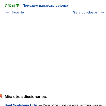
Игры ⚽
Поможем написать реферат
Huai He
Gerardo Iglesias
Mira otros diccionarios:
Raúl Scalabrini Ortiz
— Para otros usos de este término, véase