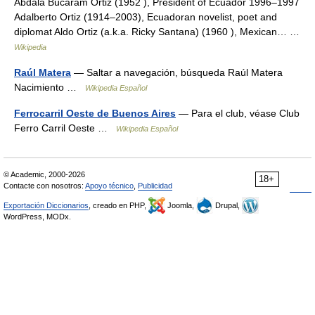
Abdalá Bucaram Ortiz (1952 ), President of Ecuador 1996–1997
Adalberto Ortiz (1914–2003), Ecuadoran novelist, poet and
diplomat Aldo Ortiz (a.k.a. Ricky Santana) (1960 ), Mexican… …
Wikipedia
Raúl Matera
— Saltar a navegación, búsqueda Raúl Matera
Nacimiento …
Wikipedia Español
Ferrocarril Oeste de Buenos Aires
— Para el club, véase Club
Ferro Carril Oeste …
Wikipedia Español
© Academic, 2000-2026
18+
Contacte con nosotros:
Apoyo técnico
,
Publicidad
Exportación Diccionarios
, creado en PHP,
Joomla,
Drupal,
WordPress, MODx.